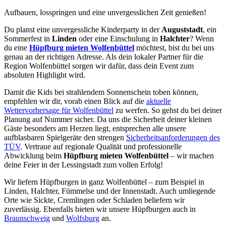
Aufbauen, losspringen und eine unvergesslichen Zeit genießen!
Du planst eine unvergessliche Kinderparty in der
Auguststadt
, ein
Sommerfest in
Linden
oder eine Einschulung in
Halchter
? Wenn
du eine
Hüpfburg mieten Wolfenbüttel
möchtest, bist du bei uns
genau an der richtigen Adresse. Als dein lokaler Partner für die
Region Wolfenbüttel sorgen wir dafür, dass dein Event zum
absoluten Highlight wird.
Damit die Kids bei strahlendem Sonnenschein toben können,
empfehlen wir dir, vorab einen Blick auf die
aktuelle
Wettervorhersage für Wolfenbüttel
zu werfen. So gehst du bei deiner
Planung auf Nummer sicher. Da uns die Sicherheit deiner kleinen
Gäste besonders am Herzen liegt, entsprechen alle unsere
aufblasbaren Spielgeräte den strengen
Sicherheitsanforderungen des
TÜV
. Vertraue auf regionale Qualität und professionelle
Abwicklung beim
Hüpfburg mieten Wolfenbüttel
– wir machen
deine Feier in der Lessingstadt zum vollen Erfolg!
Wir liefern Hüpfburgen in ganz Wolfenbüttel – zum Beispiel in
Linden, Halchter, Fümmelse und der Innenstadt. Auch umliegende
Orte wie Sickte, Cremlingen oder Schladen beliefern wir
zuverlässig. Ebenfalls bieten wir unsere Hüpfburgen auch in
Braunschweig
und
Wolfsburg
an.